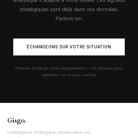
stratégiques sont déjà dans vos données.
Méthodologie transférable :
Modèles à effets mixtes,
Parlons-en.
clustering gaussien, réduction dimensionnelle — des
techniques qui s'appliquent à toute ETI cherchant à
segmenter finement sa base clients pour guider sa
stratégie commerciale ou d'investissement
ÉCHANGEONS SUR VOTRE SITUATION
200K
10
3
+
Premier échange sans engagement — 30 minutes pour
CLIENTS ANALYSÉS
CLUSTERS
PROFILS STRATÉGIQUES
identifier vos leviers cachés
Gisgo.
L'intelligence stratégique cachée dans vos