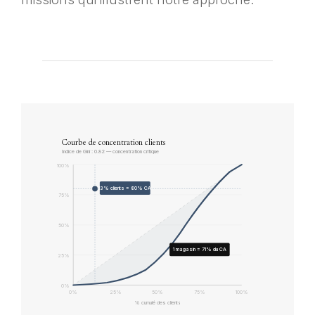
Courbe de concentration clients
Indice de Gini : 0.82 — concentration critique
100%
13% clients = 80% CA
75%
50%
1 magasin = 71% du CA
25%
0%
0%
25%
50%
75%
100%
% cumulé des clients