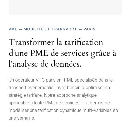
de Lorenz, analyse CAGR, détection de churn, analyse
de panier — des outils qui s'appliquent à toute PME
disposant de données transactionnelles
PME — MOBILITÉ ET TRANSPORT — PARIS
3
185
1 720
M
M€
Transformer la tarification
TRANSACTIONS
CHIFFRE D'AFFAIRES
CLIENTS SEGMENTÉS
d'une PME de services grâce à
l'analyse de données.
Un opérateur VTC parisien, PME spécialisée dans le
transport événementiel, avait besoin d'optimiser sa
stratégie tarifaire. Notre approche analytique —
applicable à toute PME de services — a permis de
modéliser une tarification dynamique multi-variables en
une semaine.