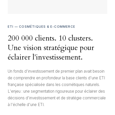
modélisation tarifaire développée ici s'applique à toute
PME de services — restauration, logistique, conseil —
dès lors qu'un prix dépend de variables multiples
ETI — COSMÉTIQUES & E-COMMERCE
1
5
sem.
200 000 clients. 10 clusters.
DÉLAI DE LIVRAISON
VARIABLES MODÉLISÉES
1
Une vision stratégique pour
ALGORITHME LIVRÉ
éclairer l'investissement.
Un fonds d'investissement de premier plan avait besoin
de comprendre en profondeur la base clients d'une ETI
française spécialisée dans les cosmétiques naturels.
L'enjeu : une segmentation rigoureuse pour éclairer des
décisions d'investissement et de stratégie commerciale
à l'échelle d'une ETI.