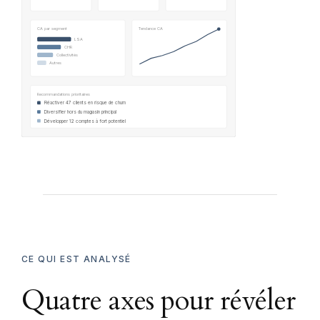
CA par segment
Tendance CA
LSA
CHR
Collectivités
Autres
Recommandations prioritaires
Réactiver 47 clients en risque de churn
Diversifier hors du magasin principal
Développer 12 comptes à fort potentiel
CE QUI EST ANALYSÉ
Quatre axes pour révéler