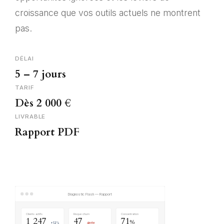
croissance que vos outils actuels ne montrent
pas.
DÉLAI
5 – 7 jours
TARIF
Dès 2 000 €
LIVRABLE
Rapport PDF
Diagnostic Flash — Rapport
Clients actifs
Risque churn
Concentration
1 247
47
71
%
+12%
alerte