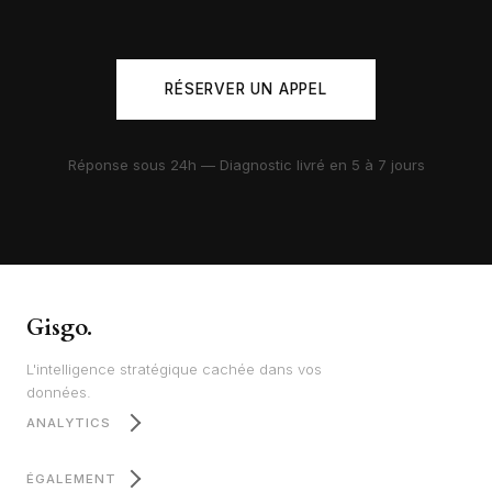
RÉSERVER UN APPEL
Réponse sous 24h — Diagnostic livré en 5 à 7 jours
Gisgo.
L'intelligence stratégique cachée dans vos
données.
ANALYTICS
ÉGALEMENT